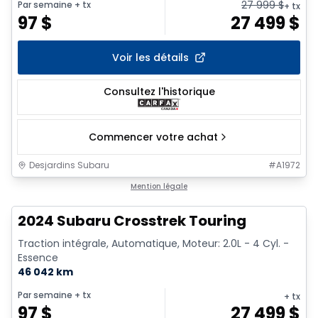
27 999
$
Par semaine
+ tx
+ tx
97
$
27 499
$
Voir les détails
Consultez l'historique
Commencer votre achat
Desjardins Subaru
#
A1972
Mention légale
2024 Subaru Crosstrek Touring
Traction intégrale, Automatique, Moteur: 2.0L - 4 Cyl. -
Essence
46 042 km
Par semaine
+ tx
+ tx
97
$
27 499
$