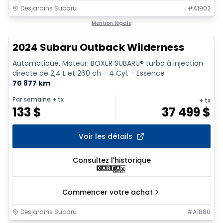
Desjardins Subaru
#
A1902
1/15
Mention légale
2024 Subaru Outback Wilderness
Automatique, Moteur: BOXER SUBARU® turbo à injection
directe de 2,4 L et 260 ch - 4 Cyl. - Essence
70 877 km
Par semaine
+ tx
+ tx
133
$
37 499
$
Voir les détails
Consultez l'historique
Commencer votre achat
Desjardins Subaru
#
A1880