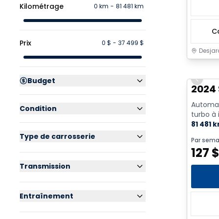
Kilométrage
0 km
-
81 481 km
C
Prix
0 $
-
37 499 $
Desjar
Budget
Previo
2024
Automat
Condition
turbo à 
ch - 4 C
81 481 
Type de carrosserie
Par sema
127
Transmission
Entraînement