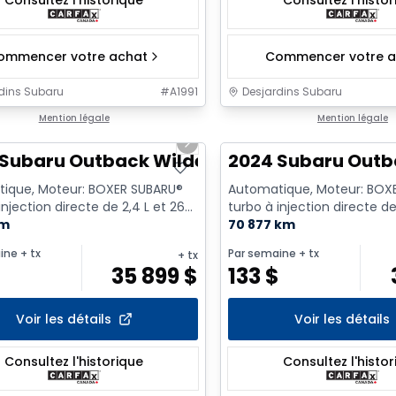
Consultez l'historique
Consultez l'histo
ommencer votre achat
Commencer votre a
dins Subaru
#
A1991
Desjardins Subaru
1/17
Mention légale
Mention légale
us slide
Next slide
 Subaru Outback Wilderness
2024 Subaru Outb
ique, Moteur: BOXER SUBARU®
Automatique, Moteur: BOX
injection directe de 2,4 L et 260
turbo à injection directe de
yl. - Essence
km
ch - 4 Cyl. - Essence
70 877 km
ine
+ tx
Par semaine
+ tx
+ tx
$
35 899
$
133
$
Voir les détails
Voir les détails
Consultez l'historique
Consultez l'histo