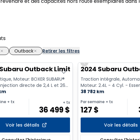
 revendre et des capacités hors route exemplaires dans l
ats
Outback
Retirer les filtres
Previous slide
Subaru Outback Limited XT
2024 Subaru Outb
ique, Moteur: BOXER SUBARU®
Traction intégrale, Automa
injection directe de 2,4 L et 260
Moteur: 2.4L - 4 Cyl. - Ess
yl. - Essence
 km
38 782 km
ine
+ tx
Par semaine
+ tx
+ tx
$
36 499
$
127
$
Voir les détails
Voir les détails