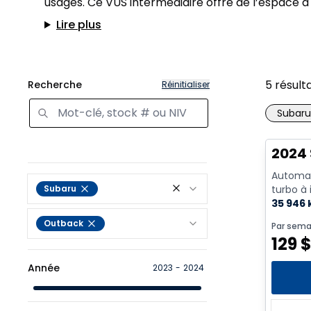
usagés. Ce VUS intermédiaire offre de l’espace à
Lire plus
5
résult
Recherche
Réinitialiser
Subaru
2024 
Automat
Subaru
turbo à 
ch - 4 C
35 946
Outback
Par sema
129
Année
2023
-
2024