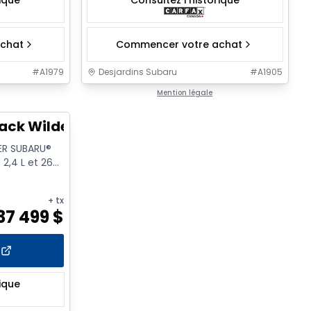
rique
Consultez l'historique
chat
Commencer votre achat
#
A1979
Desjardins Subaru
#
A1905
1/15
Mention légale
ack Wilderness
ER SUBARU®
 2,4 L et 260
+ tx
37 499
$
rique