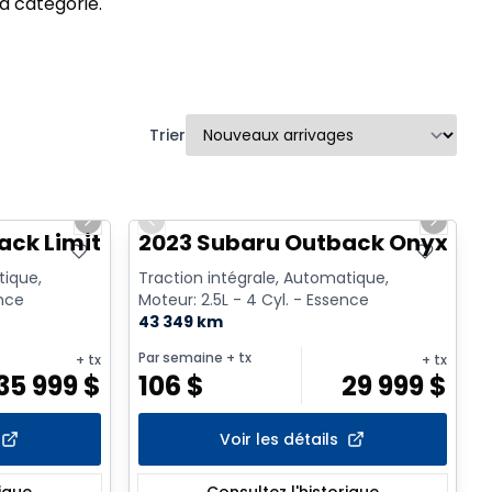
a catégorie.
Trier
1/2
1/17
Next slide
Previous slide
Next sl
ack Limited XT
2023 Subaru Outback Onyx
tique,
Traction intégrale, Automatique,
ence
Moteur: 2.5L - 4 Cyl. - Essence
43 349 km
Par semaine
+ tx
+ tx
+ tx
35 999
$
106
$
29 999
$
Voir les détails