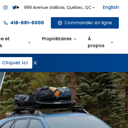
English
999 Avenue Galibois, Québec, QC
418-681-6000
Commander en ligne
ce et
Propriétaires
À
s
propos
Cliquez ici