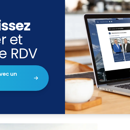
issez
r et
re RDV
vec un