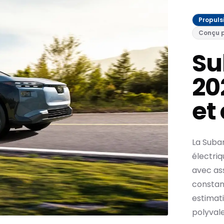
Propuls
Conçu p
Su
202
et
La Suba
électri
avec ass
constan
estimati
polyvale