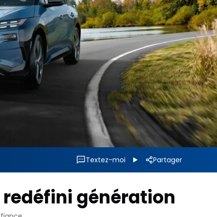
Textez-moi
Partager
e redéfini génération
nfiance