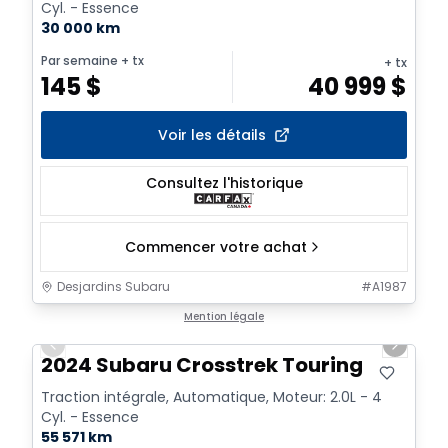
Cyl. - Essence
30 000 km
Par semaine
+ tx
+ tx
145
$
40 999
$
Voir les détails
Consultez l'historique
Commencer votre achat
Desjardins Subaru
#
A1987
1/2
Mention légale
Previous slide
Next sl
2024 Subaru Crosstrek Touring
Traction intégrale, Automatique, Moteur: 2.0L - 4
Cyl. - Essence
55 571 km