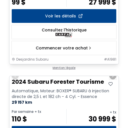
99
$
27 999
$
Voir les détails
Consultez l'historique
Commencer votre achat
Desjardins Subaru
#
A1981
1/9
Mention légale
Previous slide
Next sl
2024 Subaru Forester Tourisme
Automatique, Moteur: BOXER® SUBARU à injection
directe de 2,5 L et 182 ch - 4 Cyl. - Essence
29 157 km
Par semaine
+ tx
+ tx
110
$
30 999
$