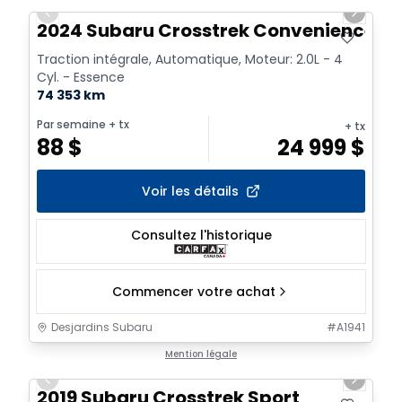
Previous slide
Next sl
2024 Subaru Crosstrek Convenience
Traction intégrale, Automatique, Moteur: 2.0L - 4
Cyl. - Essence
74 353 km
Par semaine
+ tx
+ tx
88
$
24 999
$
Voir les détails
Consultez l'historique
Commencer votre achat
Desjardins Subaru
#
A1941
1/2
Très bonne offre
Mention légale
Previous slide
Next sl
2019 Subaru Crosstrek Sport