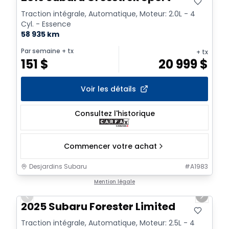
Traction intégrale, Automatique, Moteur: 2.0L - 4
Cyl. - Essence
58 935 km
Par semaine
+ tx
+ tx
151
$
20 999
$
Voir les détails
Consultez l'historique
Commencer votre achat
Desjardins Subaru
#
A1983
1/2
Mention légale
Previous slide
Next sl
2025 Subaru Forester Limited
Traction intégrale, Automatique, Moteur: 2.5L - 4