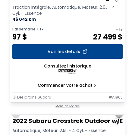
Traction intégrale, Automatique, Moteur: 2.0L - 4
Cyl. - Essence
46 042 km
Par semaine
+ tx
+ tx
97
$
27 499
$
Voir les détails
Consultez l'historique
Commencer votre achat
Desjardins Subaru
#
A1963
1/9
Mention légale
Previous slide
Next sl
2022 Subaru Crosstrek Outdoor w/Eye
Automatique, Moteur: 2.5L - 4 Cyl. - Essence