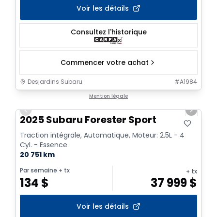
Voir les détails
Consultez l'historique
Commencer votre achat
Desjardins Subaru
#
A1984
1/18
Mention légale
Previous slide
Next sl
2025 Subaru Forester Sport
Traction intégrale, Automatique, Moteur: 2.5L - 4
Cyl. - Essence
20 751 km
Par semaine
+ tx
+ tx
134
$
37 999
$
Voir les détails