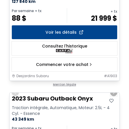
127 840 km
Par semaine
+ tx
+ tx
88
$
21 999
$
Voir les détails
Consultez l'historique
Commencer votre achat
Desjardins Subaru
#
A1903
1/17
Mention légale
Previous slide
Next sl
2023 Subaru Outback Onyx
Traction intégrale, Automatique, Moteur: 2.5L - 4
Cyl. - Essence
43 349 km
Par semaine
+ tx
+ tx