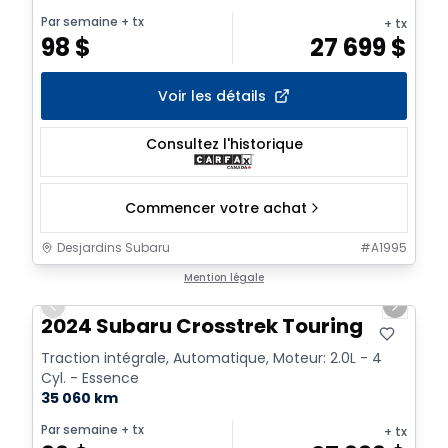
Par semaine
+ tx
+ tx
98
$
27 699
$
Voir les détails
Consultez l'historique
Commencer votre achat
Desjardins Subaru
#
A1995
1/2
Mention légale
Previous slide
Next sl
2024 Subaru Crosstrek Touring
Traction intégrale, Automatique, Moteur: 2.0L - 4
Cyl. - Essence
35 060 km
Par semaine
+ tx
+ tx