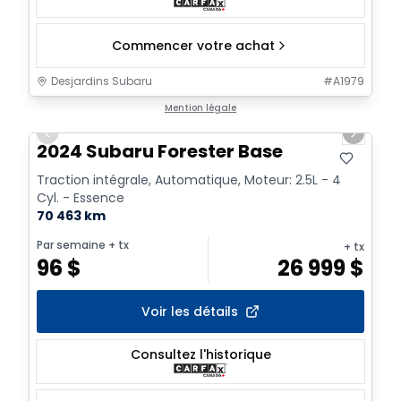
Commencer votre achat
Desjardins Subaru
#
A1979
1/16
Mention légale
Previous slide
Next sl
2024 Subaru Forester Base
Traction intégrale, Automatique, Moteur: 2.5L - 4
Cyl. - Essence
70 463 km
Par semaine
+ tx
+ tx
96
$
26 999
$
Voir les détails
Consultez l'historique