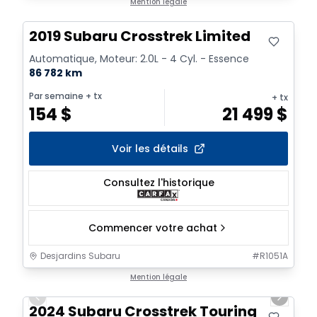
Mention légale
2019 Subaru Crosstrek Limited
Automatique, Moteur: 2.0L - 4 Cyl. - Essence
86 782 km
Par semaine
+ tx
+ tx
154
$
21 499
$
Voir les détails
Consultez l'historique
Commencer votre achat
Desjardins Subaru
#
R1051A
1/2
Mention légale
Previous slide
Next sl
2024 Subaru Crosstrek Touring