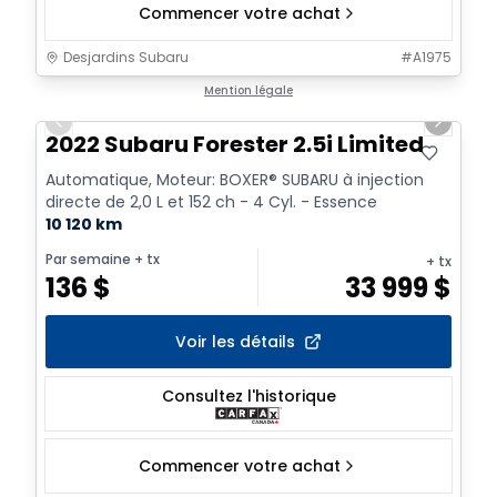
Commencer votre achat
Desjardins Subaru
#
A1975
1/9
Mention légale
Previous slide
Next sl
2022 Subaru Forester 2.5i Limited
Automatique, Moteur: BOXER® SUBARU à injection
directe de 2,0 L et 152 ch - 4 Cyl. - Essence
10 120 km
Par semaine
+ tx
+ tx
136
$
33 999
$
Voir les détails
Consultez l'historique
Commencer votre achat