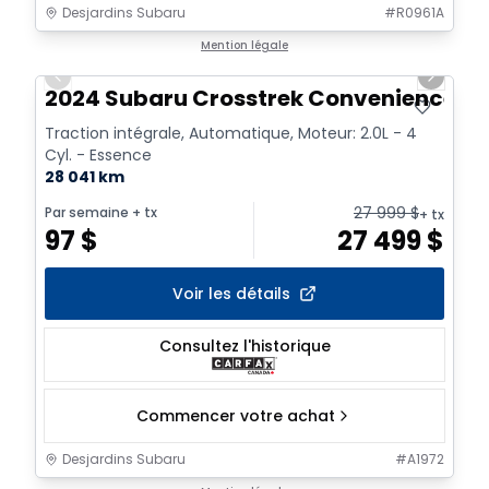
Desjardins Subaru
#
R0961A
1/2
Mention légale
Previous slide
Next sl
2024 Subaru Crosstrek Convenience
Traction intégrale, Automatique, Moteur: 2.0L - 4
Cyl. - Essence
28 041 km
27 999
$
Par semaine
+ tx
+ tx
97
$
27 499
$
Voir les détails
Consultez l'historique
Commencer votre achat
Desjardins Subaru
#
A1972