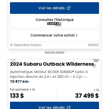
Voir les détails
Consultez l'historique
Commencer votre achat
Desjardins Subaru
#
A1902
1/15
Mention légale
Previous slide
Next sl
2024 Subaru Outback Wilderness
Automatique, Moteur: BOXER SUBARU® turbo à
injection directe de 2,4 L et 260 ch - 4 Cyl. -
Essence
70 877 km
Par semaine
+ tx
+ tx
133
$
37 499
$
Voir les détails