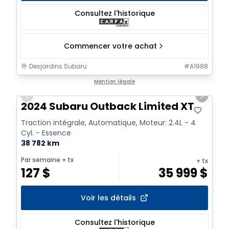
Consultez l'historique
Commencer votre achat
Desjardins Subaru
#
A1988
1/2
Mention légale
Previous slide
Next sl
2024 Subaru Outback Limited XT
Traction intégrale, Automatique, Moteur: 2.4L - 4
Cyl. - Essence
38 782 km
Par semaine
+ tx
+ tx
127
$
35 999
$
Voir les détails
Consultez l'historique