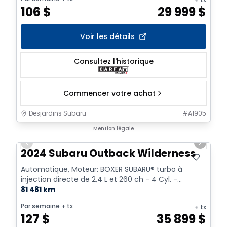
106
$
29 999
$
Voir les détails
Consultez l'historique
Commencer votre achat
Desjardins Subaru
#
A1905
1/17
Mention légale
Previous slide
Next sl
2024 Subaru Outback Wilderness
Automatique, Moteur: BOXER SUBARU® turbo à
injection directe de 2,4 L et 260 ch - 4 Cyl. -
Essence
81 481 km
Par semaine
+ tx
+ tx
127
$
35 899
$