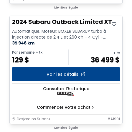
Mention légale
2024 Subaru Outback Limited XT
Automatique, Moteur: BOXER SUBARU® turbo à
injection directe de 2,4 L et 260 ch - 4 Cyl. -
Essence
35 946 km
Par semaine
+ tx
+ tx
129
$
36 499
$
Voir les détails
Consultez l'historique
Commencer votre achat
Desjardins Subaru
#
A1991
1/2
Très bonne offre
Mention légale