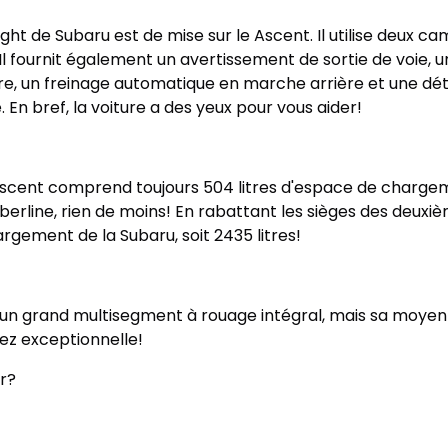
ght de Subaru est de mise sur le Ascent. Il utilise deux ca
. Il fournit également un avertissement de sortie de voie, 
ire, un freinage automatique en marche arrière et une dét
e. En bref, la voiture a des yeux pour vous aider!
l'Ascent comprend toujours 504 litres d'espace de charge
 berline, rien de moins!
En rabattant les sièges des deuxiè
gement de la Subaru, soit 2435 litres!
d’un grand multisegment à rouage intégral, mais sa mo
sez exceptionnelle!
er?