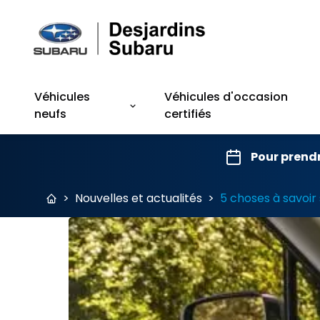
Véhicules
Véhicules d'occasion
neufs
certifiés
Pour prend
>
Nouvelles et actualités
>
5 choses à savoir