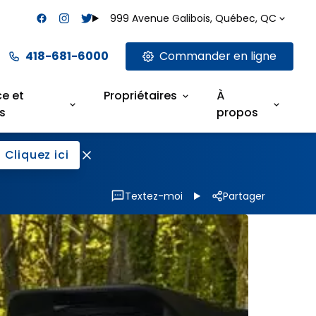
999 Avenue Galibois, Québec, QC
418-681-6000
Commander en ligne
ce et
Propriétaires
À
s
propos
Cliquez ici
Textez-moi
Partager