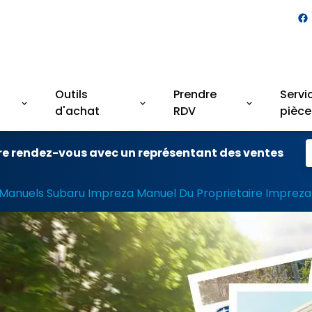
Outils
Prendre
Servi
d'achat
RDV
pièce
re rendez-vous avec un représentant des ventes
Manuels Subaru Impreza Manuel Du Proprietaire Impreza