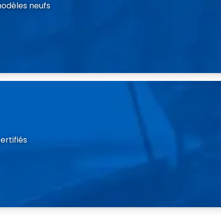
modèles neufs
rtifiés