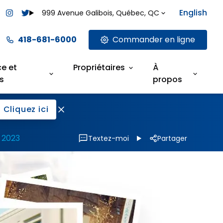
English
999 Avenue Galibois, Québec, QC
418-681-6000
Commander en ligne
ce et
Propriétaires
À
s
propos
Cliquez ici
 2023
Textez-moi
Partager