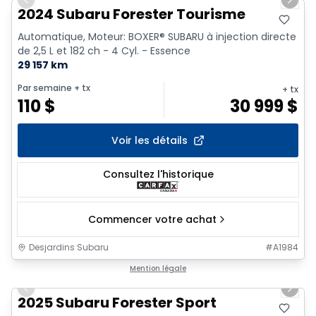
Previous slide
Next 
2024 Subaru Forester Tourisme
Automatique, Moteur: BOXER® SUBARU à injection directe
de 2,5 L et 182 ch - 4 Cyl. - Essence
29 157 km
Par semaine
+ tx
+ tx
110
$
30 999
$
Voir les détails
Consultez l'historique
Commencer votre achat
Desjardins Subaru
#
A1984
1/18
Mention légale
Previous slide
Next 
2025 Subaru Forester Sport