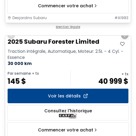
Commencer votre achat
Desjardins Subaru
#
A1983
1/2
Mention légale
Previous slide
Next 
2025 Subaru Forester Limited
Traction intégrale, Automatique, Moteur: 2.5L - 4 Cyl. -
Essence
30 000 km
Par semaine
+ tx
+ tx
145
$
40 999
$
Voir les détails
Consultez l'historique
Commencer votre achat