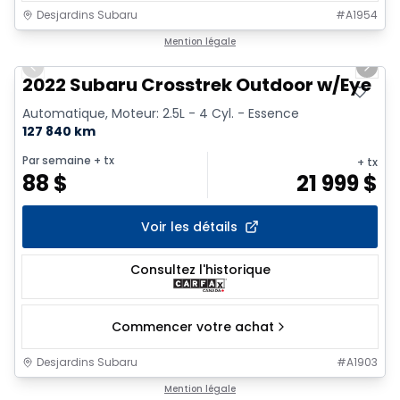
Desjardins Subaru
#
A1954
1/9
Mention légale
Previous slide
Next 
2022 Subaru Crosstrek Outdoor w/Eye
Automatique, Moteur: 2.5L - 4 Cyl. - Essence
127 840 km
Par semaine
+ tx
+ tx
88
$
21 999
$
Voir les détails
Consultez l'historique
Commencer votre achat
Desjardins Subaru
#
A1903
1/17
Mention légale