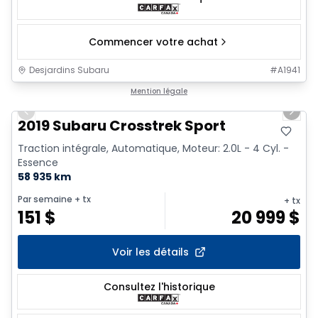
Commencer votre achat
Desjardins Subaru
#
A1941
1/2
Très bonne offre
Mention légale
Previous slide
Next 
2019 Subaru Crosstrek Sport
Traction intégrale, Automatique, Moteur: 2.0L - 4 Cyl. -
Essence
58 935 km
Par semaine
+ tx
+ tx
151
$
20 999
$
Voir les détails
Consultez l'historique