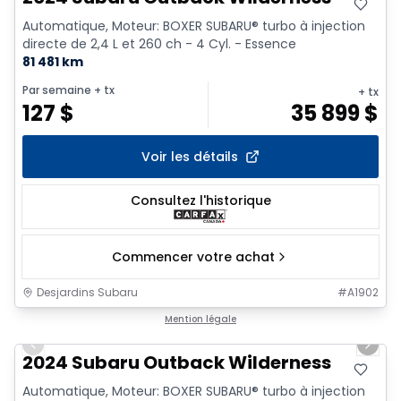
Automatique, Moteur: BOXER SUBARU® turbo à injection
directe de 2,4 L et 260 ch - 4 Cyl. - Essence
81 481 km
Par semaine
+ tx
+ tx
127
$
35 899
$
Voir les détails
Consultez l'historique
Commencer votre achat
Desjardins Subaru
#
A1902
1/15
Mention légale
Previous slide
Next 
2024 Subaru Outback Wilderness
Automatique, Moteur: BOXER SUBARU® turbo à injection