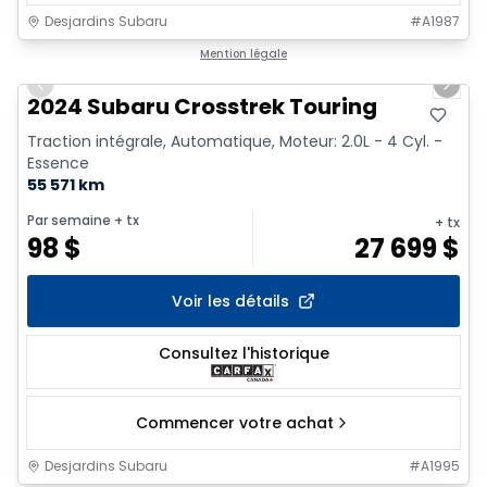
Desjardins Subaru
#
A1987
1/2
Mention légale
Previous slide
Next 
2024 Subaru Crosstrek Touring
Traction intégrale, Automatique, Moteur: 2.0L - 4 Cyl. -
Essence
55 571 km
Par semaine
+ tx
+ tx
98
$
27 699
$
Voir les détails
Consultez l'historique
Commencer votre achat
Desjardins Subaru
#
A1995