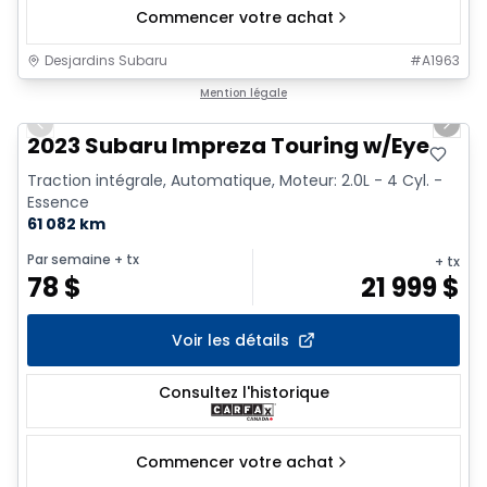
Commencer votre achat
Desjardins Subaru
#
A1963
1/17
Mention légale
Previous slide
Next 
2023 Subaru Impreza Touring w/Eye
Traction intégrale, Automatique, Moteur: 2.0L - 4 Cyl. -
Essence
61 082 km
Par semaine
+ tx
+ tx
78
$
21 999
$
Voir les détails
Consultez l'historique
Commencer votre achat