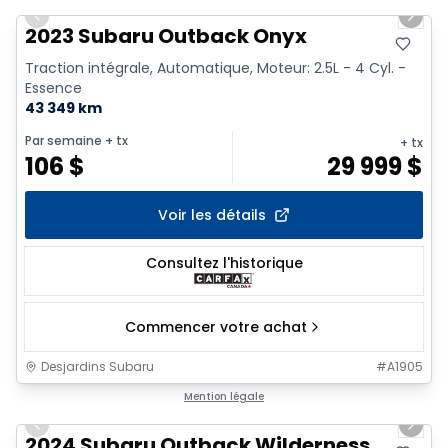
Previous slide
Next 
2023 Subaru Outback Onyx
Traction intégrale, Automatique, Moteur: 2.5L - 4 Cyl. -
Essence
43 349 km
Par semaine
+ tx
+ tx
106
$
29 999
$
Voir les détails
Consultez l'historique
Commencer votre achat
Desjardins Subaru
#
A1905
1/17
Mention légale
Previous slide
Next 
2024 Subaru Outback Wilderness