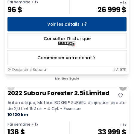
Par semaine
+ tx
+ tx
96
$
26 999
$
Voir les détails
Consultez l'historique
Commencer votre achat
Desjardins Subaru
#
A1975
1/9
Mention légale
Previous slide
Next 
2022 Subaru Forester 2.5i Limited
Automatique, Moteur: BOXER® SUBARU à injection directe
de 2,0 L et 152 ch - 4 Cyl. - Essence
10 120 km
Par semaine
+ tx
+ tx
136
$
33 999
$