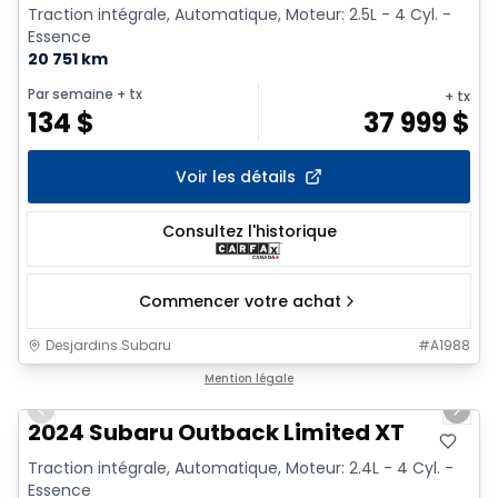
Traction intégrale, Automatique, Moteur: 2.5L - 4 Cyl. -
Essence
20 751 km
Par semaine
+ tx
+ tx
134
$
37 999
$
Voir les détails
Consultez l'historique
Commencer votre achat
Desjardins Subaru
#
A1988
1/2
Mention légale
Previous slide
Next 
2024 Subaru Outback Limited XT
Traction intégrale, Automatique, Moteur: 2.4L - 4 Cyl. -
Essence