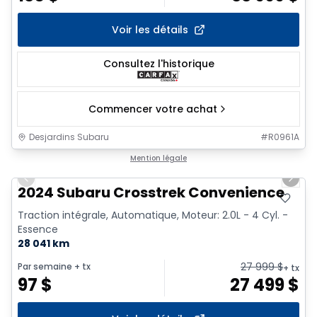
Voir les détails
Consultez l'historique
Commencer votre achat
Desjardins Subaru
#
R0961A
1/2
Mention légale
Previous slide
Next 
2024 Subaru Crosstrek Convenience
Traction intégrale, Automatique, Moteur: 2.0L - 4 Cyl. -
Essence
28 041 km
27 999
$
Par semaine
+ tx
+ tx
97
$
27 499
$