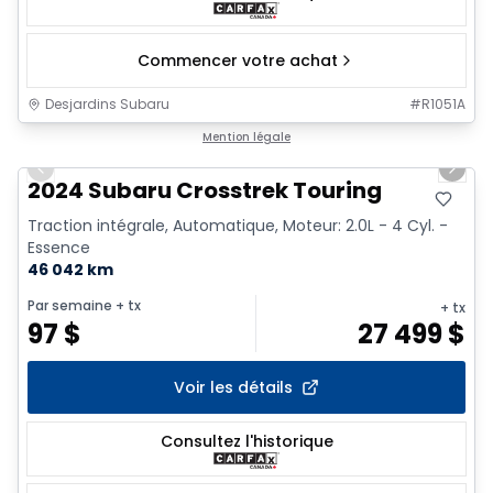
Commencer votre achat
Desjardins Subaru
#
R1051A
1/2
Mention légale
Previous slide
Next 
2024 Subaru Crosstrek Touring
Traction intégrale, Automatique, Moteur: 2.0L - 4 Cyl. -
Essence
46 042 km
Par semaine
+ tx
+ tx
97
$
27 499
$
Voir les détails
Consultez l'historique