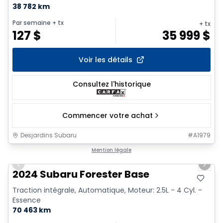
38 782 km
Par semaine
+ tx
+ tx
127
$
35 999
$
Voir les détails
Consultez l'historique
Commencer votre achat
Desjardins Subaru
#
A1979
1/16
Mention légale
Previous slide
Next 
2024 Subaru Forester Base
Traction intégrale, Automatique, Moteur: 2.5L - 4 Cyl. -
Essence
70 463 km