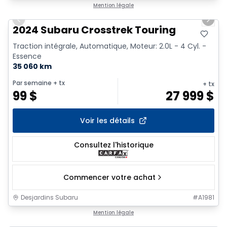
1/2
Mention légale
Previous slide
Next 
2024 Subaru Crosstrek Touring
Traction intégrale, Automatique, Moteur: 2.0L - 4 Cyl. -
Essence
35 060 km
Par semaine
+ tx
+ tx
99
$
27 999
$
Voir les détails
Consultez l'historique
Commencer votre achat
Desjardins Subaru
#
A1981
1/9
Mention légale