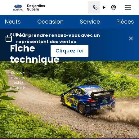
Neufs
Occasion
Service
Pièces
SUBARU
Pour prendre rendez-vous avec un
représentant des ventes
Fiche
Cliquez ici
technique
Suivez-
nous et
restez
informé!