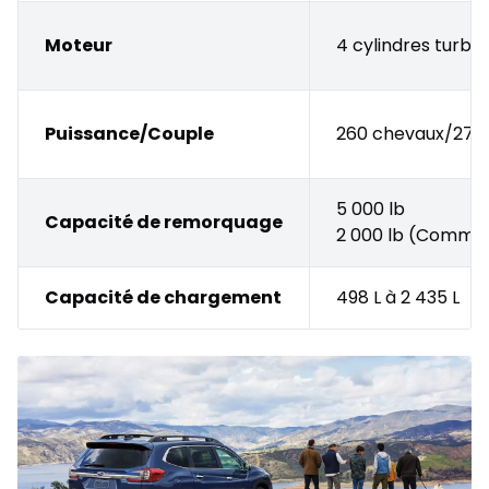
Moteur
4 cylindres turbo 
Puissance/Couple
260 chevaux/277 
5 000 lb
Capacité de remorquage
2 000 lb (Commod
Capacité de chargement
498 L à 2 435 L